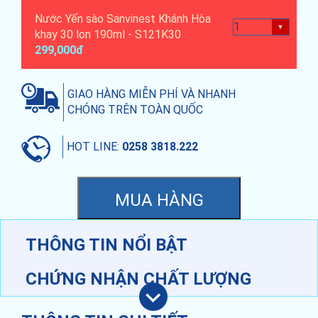
Nước Yến sào Sanvinest Khánh Hòa
khay 30 lon 190ml - S121K30
299,000đ
GIAO HÀNG MIỄN PHÍ VÀ NHANH
CHÓNG TRÊN TOÀN QUỐC
HOT LINE:
0258 3818.222
THÔNG TIN NỔI BẬT
CHỨNG NHẬN CHẤT LƯỢNG