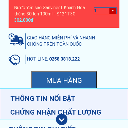
Nước Yến sào Sanvinest Khánh Hòa
thùng 30 lon 190ml - S121T30
302,000đ
GIAO HÀNG MIỄN PHÍ VÀ NHANH
CHÓNG TRÊN TOÀN QUỐC
HOT LINE:
0258 3818.222
THÔNG TIN NỔI BẬT
CHỨNG NHẬN CHẤT LƯỢNG