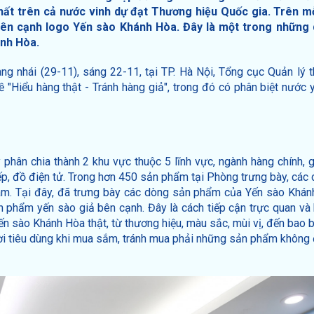
hất trên cả nước vinh dự đạt Thương hiệu Quốc gia. Trên mỗ
ên cạnh logo Yến sào Khánh Hòa. Đây là một trong những 
ánh Hòa.
g nhái (29-11), sáng 22-11, tại TP. Hà Nội, Tổng cục Quản lý t
"Hiểu hàng thật - Tránh hàng giả", trong đó có phân biệt nước y
phân chia thành 2 khu vực thuộc 5 lĩnh vực, ngành hàng chính, 
bếp, đồ điện tử. Trong hơn 450 sản phẩm tại Phòng trưng bày, các
âm. Tại đây, đã trưng bày các dòng sản phẩm của Yến sào Khá
n phẩm yến sào giả bên cạnh. Đây là cách tiếp cận trực quan và 
n sào Khánh Hòa thật, từ thương hiệu, màu sắc, mùi vị, đến bao b
gười tiêu dùng khi mua sắm, tránh mua phải những sản phẩm khôn