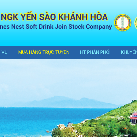
H VỤ
MUA HÀNG TRỰC TUYẾN
HT PHÂN PHỐI
KHUYẾN