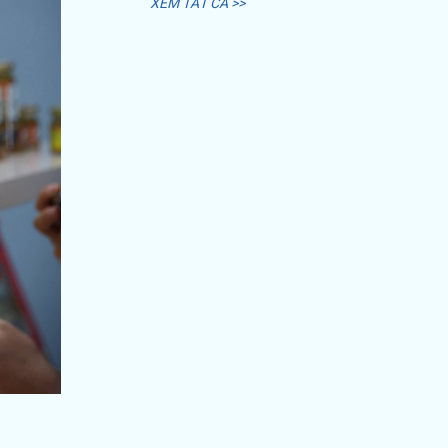
XEM TẤT CẢ >>