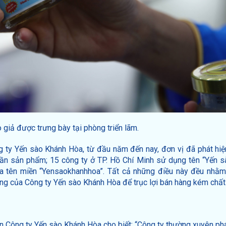
giả được trưng bày tại phòng triển lãm.
g ty Yến sào Khánh Hòa, từ đầu năm đến nay, đơn vị đã phát hiệ
hần sản phẩm; 15 công ty ở TP. Hồ Chí Minh sử dụng tên “Yến 
a tên miền “Yensaokhanhhoa”. Tất cả những điều này đều nhằm
ng của Công ty Yến sào Khánh Hòa để trục lợi bán hàng kém chất
ên Công ty Yến sào Khánh Hòa cho biết: “Công ty thường xuyên phá