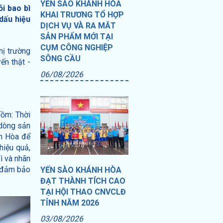
YẾN SÀO KHÁNH HÒA
i bao bì
KHAI TRƯƠNG TỔ HỢP
dấu hiệu
DỊCH VỤ VÀ RA MẮT
SẢN PHẨM MỚI TẠI
CỤM CÔNG NGHIỆP
hị trường
SÔNG CẦU
ến thật -
06/08/2026
gồm: Thời
 dòng sản
nh Hòa để
hiệu quả,
ì và nhãn
g đảm bảo
YẾN SÀO KHÁNH HÒA
ĐẠT THÀNH TÍCH CAO
TẠI HỘI THAO CNVCLĐ
TỈNH NĂM 2026
03/08/2026