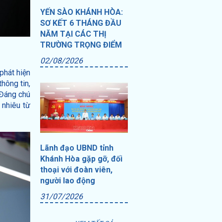
YẾN SÀO KHÁNH HÒA:
SƠ KẾT 6 THÁNG ĐẦU
NĂM TẠI CÁC THỊ
TRƯỜNG TRỌNG ĐIỂM
02/08/2026
phát hiện
hông tin,
 Đáng chú
 nhiêu từ
Lãnh đạo UBND tỉnh
Khánh Hòa gặp gỡ, đối
thoại với đoàn viên,
người lao động
31/07/2026