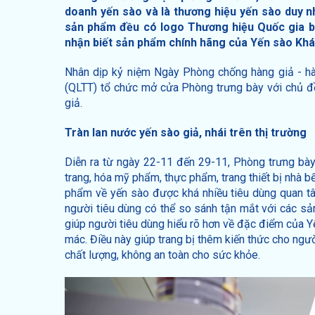
doanh yến sào và là thương hiệu yến sào duy n
sản phẩm đều có logo Thương hiệu Quốc gia b
nhận biết sản phẩm chính hãng của Yến sào Kh
Nhân dịp kỷ niệm Ngày Phòng chống hàng giả - hàn
(QLTT) tổ chức mở cửa Phòng trưng bày với chủ đề 
giả.
Tràn lan nước yến sào giả, nhái trên thị trường
Diễn ra từ ngày 22-11 đến 29-11, Phòng trưng bày 
trang, hóa mỹ phẩm, thực phẩm, trang thiết bị nhà 
phẩm về yến sào được khá nhiều tiêu dùng quan t
người tiêu dùng có thể so sánh tận mắt với các sả
giúp người tiêu dùng hiểu rõ hơn về đặc điểm của Yế
mác. Điều này giúp trang bị thêm kiến thức cho n
chất lượng, không an toàn cho sức khỏe.