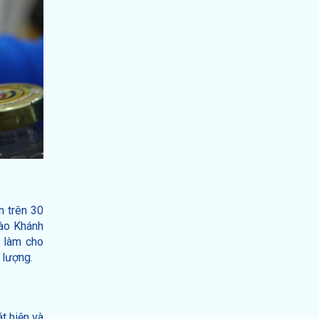
n trên 30
sào Khánh
 làm cho
 lượng.
t hiện và