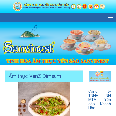
M
Ẩm thực VanZ Dimsum
Công ty
TNHH NN
MTV Yến
sào Khánh
Hòa