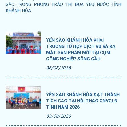
SẮC TRONG PHONG TRÀO THI ĐUA YÊU NƯỚC TỈNH
KHÁNH HÒA
YẾN SÀO KHÁNH HÒA KHAI
TRƯƠNG TỔ HỢP DỊCH VỤ VÀ RA
MẮT SẢN PHẨM MỚI TẠI CỤM
CÔNG NGHIỆP SÔNG CẦU
06/08/2026
YẾN SÀO KHÁNH HÒA ĐẠT THÀNH
TÍCH CAO TẠI HỘI THAO CNVCLĐ
TỈNH NĂM 2026
03/08/2026