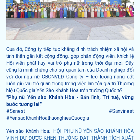
Qua đó, Công ty tiếp tục khẳng định trách nhiệm xã hội và
tinh thần gắn kết cộng đồng, góp phần động viên, khích lệ
Hội viên phát huy vai trò phụ nữ trong thời đại mới. Đây
cũng là minh chứng cho sự quan tâm của Doanh nghiệp đối
với đội ngũ nữ CBCNVLĐ Công ty – lực lượng nòng cốt
luôn giữ vai trò quan trọng trong việc lan tỏa giá trị Thương
hiệu Quốc gia Yến Sào Khánh Hòa trên trường Quốc tế.
"Phụ nữ Yến sào Khánh Hòa - Bản lĩnh, Trí tuệ, vững
bước tương lai."
#Sanest #Sanvinest
#YensaoKhanhHoathuonghieuQuocgia
Yến sào Khánh Hòa:
HỘI PHỤ NỮ YẾN SÀO KHÁNH HÒA
VINH DỰ ĐƯỢC KHEN THƯỞNG ĐẠT THÀNH TÍCH XUẤT