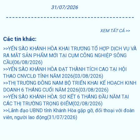
31/07/2026
XEM TẤT CẢ >>
Các tin khác:
>>YẾN SÀO KHÁNH HÒA KHAI TRƯƠNG TỔ HỢP DỊCH VỤ VÀ
RA MẮT SẢN PHẨM MỚI TẠI CỤM CÔNG NGHIỆP SÔNG
CẦU(06/08/2026)
>>YẾN SÀO KHÁNH HÒA ĐẠT THÀNH TÍCH CAO TẠI HỘI
THAO CNVCLĐ TỈNH NĂM 2026(03/08/2026)
>>THỊ TRƯỜNG ĐÔNG NAM BỘ TRIỂN KHAI KẾ HOẠCH KINH
DOANH 6 THÁNG CUỐI NĂM 2026(03/08/2026)
>>YẾN SÀO KHÁNH HÒA: SƠ KẾT 6 THÁNG ĐẦU NĂM TẠI
CÁC THỊ TRƯỜNG TRỌNG ĐIỂM(02/08/2026)
>>Lãnh đạo UBND tỉnh Khánh Hòa gặp gỡ, đối thoại với đoàn
viên, người lao động(31/07/2026)