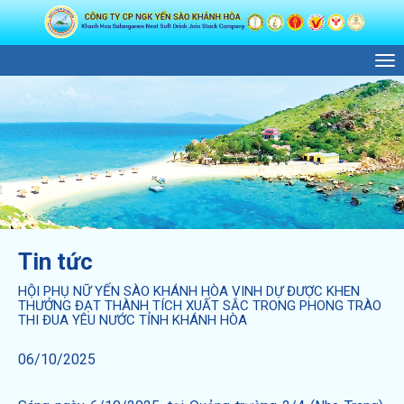
M
Tin tức
HỘI PHỤ NỮ YẾN SÀO KHÁNH HÒA VINH DỰ ĐƯỢC KHEN
THƯỞNG ĐẠT THÀNH TÍCH XUẤT SẮC TRONG PHONG TRÀO
THI ĐUA YÊU NƯỚC TỈNH KHÁNH HÒA
06/10/2025