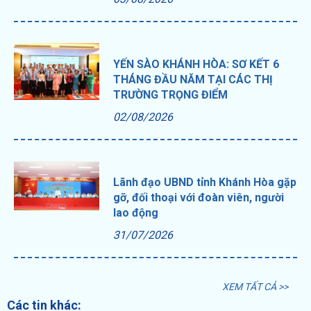
YẾN SÀO KHÁNH HÒA: SƠ KẾT 6
THÁNG ĐẦU NĂM TẠI CÁC THỊ
TRƯỜNG TRỌNG ĐIỂM
02/08/2026
Lãnh đạo UBND tỉnh Khánh Hòa gặp
gỡ, đối thoại với đoàn viên, người
lao động
31/07/2026
XEM TẤT CẢ >>
Các tin khác: