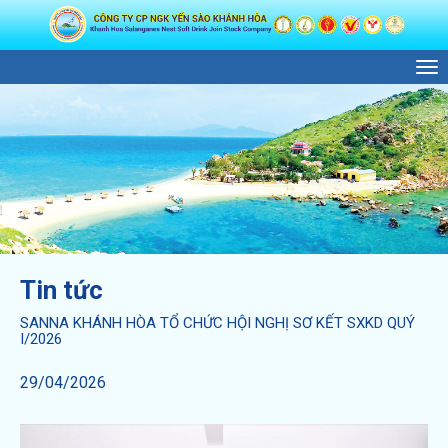
M
Tin tức
SANNA KHÁNH HÒA TỔ CHỨC HỘI NGHỊ SƠ KẾT SXKD QUÝ
I/2026
29/04/2026