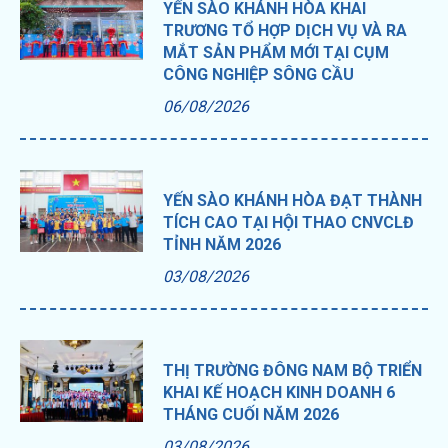
YẾN SÀO KHÁNH HÒA KHAI
TRƯƠNG TỔ HỢP DỊCH VỤ VÀ RA
MẮT SẢN PHẨM MỚI TẠI CỤM
CÔNG NGHIỆP SÔNG CẦU
06/08/2026
YẾN SÀO KHÁNH HÒA ĐẠT THÀNH
TÍCH CAO TẠI HỘI THAO CNVCLĐ
TỈNH NĂM 2026
03/08/2026
THỊ TRƯỜNG ĐÔNG NAM BỘ TRIỂN
KHAI KẾ HOẠCH KINH DOANH 6
THÁNG CUỐI NĂM 2026
03/08/2026