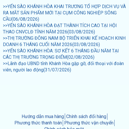
>>YẾN SÀO KHÁNH HÒA KHAI TRƯƠNG TỔ HỢP DỊCH VỤ VÀ
RA MẮT SẢN PHẨM MỚI TẠI CỤM CÔNG NGHIỆP SÔNG
CẦU(06/08/2026)
>>YẾN SÀO KHÁNH HÒA ĐẠT THÀNH TÍCH CAO TẠI HỘI
THAO CNVCLĐ TỈNH NĂM 2026(03/08/2026)
>>THỊ TRƯỜNG ĐÔNG NAM BỘ TRIỂN KHAI KẾ HOẠCH KINH
DOANH 6 THÁNG CUỐI NĂM 2026(03/08/2026)
>>YẾN SÀO KHÁNH HÒA: SƠ KẾT 6 THÁNG ĐẦU NĂM TẠI
CÁC THỊ TRƯỜNG TRỌNG ĐIỂM(02/08/2026)
>>Lãnh đạo UBND tỉnh Khánh Hòa gặp gỡ, đối thoại với đoàn
viên, người lao động(31/07/2026)
Hướng dẫn mua hàng
Chính sách đổi hàng
Phương thức thanh toán
Phương thức vận chuyển