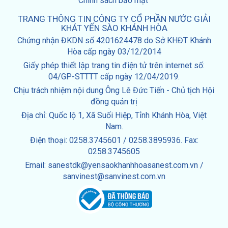
Chính sách bảo mật
TRANG THÔNG TIN CÔNG TY CỔ PHẦN NƯỚC GIẢI
KHÁT YẾN SÀO KHÁNH HÒA
Chứng nhận ĐKDN số 4201624478 do Sở KHĐT Khánh
Hòa cấp ngày 03/12/2014
Giấy phép thiết lập trang tin điện tử trên internet số:
04/GP-STTTT cấp ngày 12/04/2019.
Chịu trách nhiệm nội dung Ông Lê Đức Tiến - Chủ tịch Hội
đồng quản trị
Địa chỉ: Quốc lộ 1, Xã Suối Hiệp, Tỉnh Khánh Hòa, Việt
Nam.
Điện thoại: 0258.3745601 / 0258.3895936. Fax:
0258.3745605
Email: sanestdk@yensaokhanhhoasanest.com.vn /
sanvinest@sanvinest.com.vn