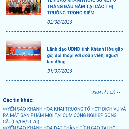
YẾN SÀO KHÁNH HÒA: SƠ KẾT 6
THÁNG ĐẦU NĂM TẠI CÁC THỊ
TRƯỜNG TRỌNG ĐIỂM
02/08/2026
Lãnh đạo UBND tỉnh Khánh Hòa gặp
gỡ, đối thoại với đoàn viên, người
lao động
31/07/2026
XEM TẤT CẢ >>
Các tin khác:
>>YẾN SÀO KHÁNH HÒA KHAI TRƯƠNG TỔ HỢP DỊCH VỤ VÀ
RA MẮT SẢN PHẨM MỚI TẠI CỤM CÔNG NGHIỆP SÔNG
CẦU(06/08/2026)
>>YẾN SÀO KHÁNH HÒA ĐẠT THÀNH TÍCH CAO TẠI HỘI