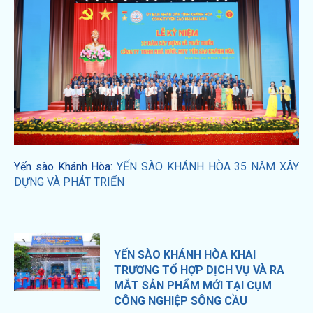
Yến sào Khánh Hòa:
YẾN SÀO KHÁNH HÒA 35 NĂM XÂY
DỰNG VÀ PHÁT TRIỂN
YẾN SÀO KHÁNH HÒA KHAI
TRƯƠNG TỔ HỢP DỊCH VỤ VÀ RA
MẮT SẢN PHẨM MỚI TẠI CỤM
CÔNG NGHIỆP SÔNG CẦU