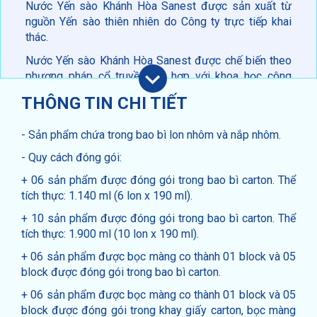
Nước Yến sào Khánh Hòa Sanest được sản xuất từ
nguồn Yến sào thiên nhiên do Công ty trực tiếp khai
thác.
Nước Yến sào Khánh Hòa Sanest được chế biến theo
phương pháp cổ truyền kết hợp với khoa học công
nghệ hiện đại trên dây chuyền thiết bị kỹ thuật tiên tiến
THÔNG TIN CHI TIẾT
của Châu Âu.
Nước Yến sào Khánh Hòa Sanest đảm bảo quản lý
- Sản phẩm chứa trong bao bì lon nhôm và nắp nhôm.
theo hệ thống chất lượng quốc tế ISO 9001:2015, ISO
- Quy cách đóng gói:
14001:2015, ISO 22000: 2018, HACCP, FSMA và
BRCGS.
+ 06 sản phẩm được đóng gói trong bao bì carton. Thể
tích thực: 1.140 ml (6 lon x 190 ml).
Sản phẩm không sử dụng chất bảo quản.
+ 10 sản phẩm được đóng gói trong bao bì carton. Thể
CHỨNG NHẬN CHẤT LƯỢNG
tích thực: 1.900 ml (10 lon x 190 ml).
+ 06 sản phẩm được bọc màng co thành 01 block và 05
Nước Yến sào Khánh Hòa Sanest đảm bảo quản lý
block được đóng gói trong bao bì carton.
theo hệ thống chất lượng quốc tế ISO 9001:2015, ISO
14001:2015, ISO 22000: 2018, HACCP, FSMA và
+ 06 sản phẩm được bọc màng co thành 01 block và 05
BRCGS.
block được đóng gói trong khay giấy carton, bọc màng