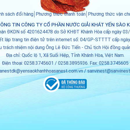
nh sách đổi hàng
Phương thức thanh toán
Phương thức vận ch
ÔNG TIN CÔNG TY CỔ PHẦN NƯỚC GIẢI KHÁT YẾN SÀO 
hận ĐKDN số 4201624478 do Sở KHĐT Khánh Hòa cấp ngày 03
ết lập trang tin điện tử trên internet số: 04/GP-STTTT cấp ng
u trách nhiệm nội dung Ông Lê Đức Tiến - Chủ tịch Hội đồng quản
Địa chỉ: Quốc lộ 1, Xã Suối Hiệp, Tỉnh Khánh Hòa, Việt Nam.
Điện thoại: 0258.3745601 / 0258.3895936. Fax: 0258.3745605
 sanestdk@yensaokhanhhoasanest.com.vn / sanvinest@sanvinest