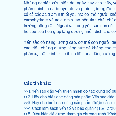
Những nghiên cứu hiện đại ngày nay cho thấy, yế
phần chính là carbohydrate và protein, trong đó 
có cả các acid amin thiết yếu mà cơ thể người khô
carbohydrate và acid amin tạo nên tính chất chức
trưởng hồng cầu. Ngoài ra, trong yến sào còn có cá
hệ tiêu tiêu hóa giúp tăng cường miễn dịch cho cơ
Yến sào có năng lượng cao, cơ thể con người dễ
các triệu chứng dị ứng, tăng sức đề kháng cho cơ
phản xạ thần kinh, kích thích tiêu hóa, tăng cường
Các tin khác:
>>1. Yến sào đảo yến thiên nhiên có tác dụng bổ 
>>2. Hãy cho biết các dòng sản phẩm Yến sào đảo 
>>3. Hãy cho biết các dòng sản phẩm được sản xuất
>>4. Cách làm sạch yến tổ và bảo quản? (15/12/20
>>5. Điều kiện để được tham gia chương trình “Kh