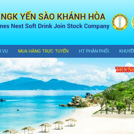
H VỤ
MUA HÀNG TRỰC TUYẾN
HT PHÂN PHỐI
KHUYẾ