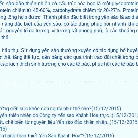
n sào đảo thiên nhiên có cấu trúc hóa học là một glycoprotein
protein chiếm từ 45-60%, carbohydrate chiếm từ 20-27%. Protein
ng tổng hợp được. Thành phần đặc biệt trong yến sào là acid sia
 năng đặc biệt của yến sào, có tác dụng phục hồi nhanh khi c
c nguyên tố đa lượng, vi lượng rất phong phú, là các khoáng chất
 thể.
 hấp thụ. Sử dụng yến sào thường xuyên có tác dụng bổ huyết
 thể, tăng thể lực, cân bằng các quá trình trao đổi chất trong
 các kích thích sinh trưởng cho các tế bào, phục hồi các tế bào 
dưỡng đến sức khỏe con người như thế nào?(15/12/2015)
yến thiên nhiên do Công ty Yến sào Khánh Hòa trực...(15/12/201
, chế biến từ nguyên liệu Yến sào đảo thiên nhiên...(15/12/2015
15)
ách hàng thân thiết Yến Sào Khánh Hòa”?(15/12/2015)