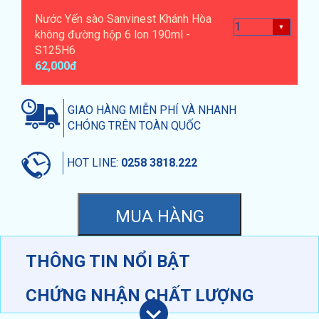
Nước Yến sào Sanvinest Khánh Hòa
không đường hộp 6 lon 190ml -
S125H6
62,000đ
GIAO HÀNG MIỄN PHÍ VÀ NHANH
CHÓNG TRÊN TOÀN QUỐC
HOT LINE:
0258 3818.222
THÔNG TIN NỔI BẬT
CHỨNG NHẬN CHẤT LƯỢNG