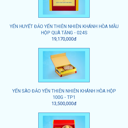
YẾN HUYẾT ĐẢO YẾN THIÊN NHIÊN KHÁNH HÒA MẪU
HỘP QUÀ TẶNG - 024S
19,170,000đ
YẾN SÀO ĐẢO YẾN THIÊN NHIÊN KHÁNH HÒA HỘP
100G - TP1
13,500,000đ