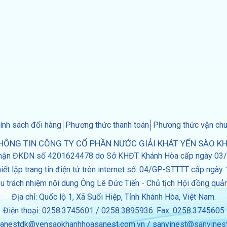
ính sách đổi hàng
Phương thức thanh toán
Phương thức vận ch
HÔNG TIN CÔNG TY CỔ PHẦN NƯỚC GIẢI KHÁT YẾN SÀO K
hận ĐKDN số 4201624478 do Sở KHĐT Khánh Hòa cấp ngày 03
iết lập trang tin điện tử trên internet số: 04/GP-STTTT cấp ngà
u trách nhiệm nội dung Ông Lê Đức Tiến - Chủ tịch Hội đồng quản 
Địa chỉ: Quốc lộ 1, Xã Suối Hiệp, Tỉnh Khánh Hòa, Việt Nam.
Điện thoại: 0258.3745601 / 0258.3895936. Fax: 0258.3745605
sanestdk@yensaokhanhhoasanest.com.vn / sanvinest@sanvines