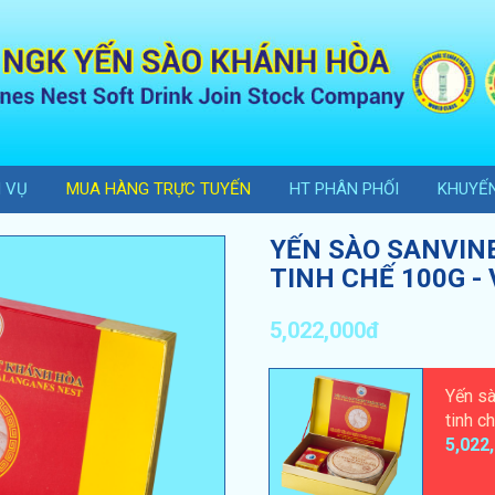
H VỤ
MUA HÀNG TRỰC TUYẾN
HT PHÂN PHỐI
KHUYẾN
YẾN SÀO SANVIN
TINH CHẾ 100G -
5,022,000đ
Yến sà
tinh c
5,022