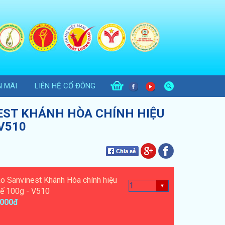
 MÃI
LIÊN HỆ CỔ ĐÔNG
EST KHÁNH HÒA CHÍNH HIỆU
 V510
o Sanvinest Khánh Hòa chính hiệu
hế 100g - V510
,000đ