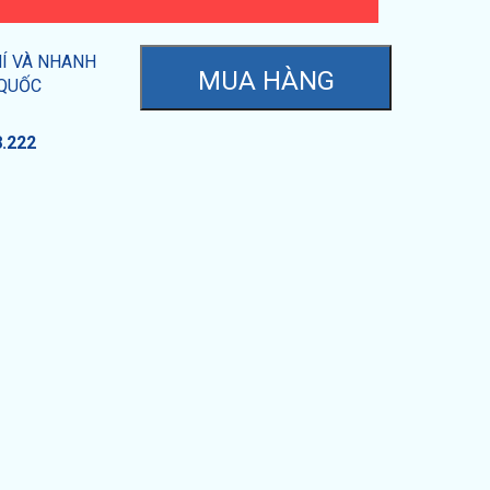
HÍ VÀ NHANH
 QUỐC
8.222