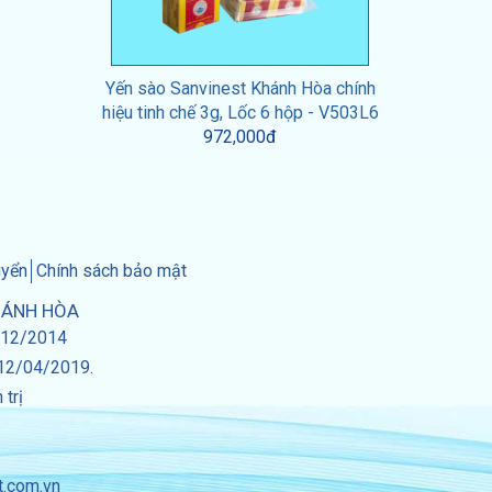
Yến sào Sanvinest Khánh Hòa chính
hiệu tinh chế 3g, Lốc 6 hộp - V503L6
972,000đ
uyển
Chính sách bảo mật
HÁNH HÒA
/12/2014
y 12/04/2019.
trị
t.com.vn