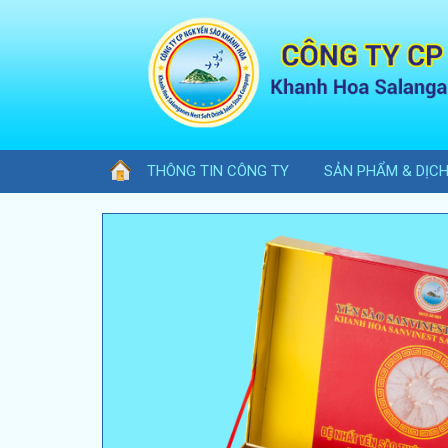
THÔNG TIN CÔNG TY
SẢN PHẨM & DỊC